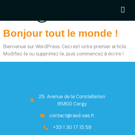
Auteur/autrice :
rasd@Admin2024
Bonjour tout le monde !
Bienvenue sur WordPress. Ceci est votre premier article.
Modifiez-le ou supprimez-le, puis commencez à écrire !
25, Avenue de la Constellation
95800 Cergy
contact@rasd-sas.fr
+33 1 30 17 15 59